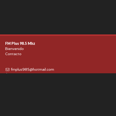
FM Plus 98.5 Mhz
Bienvenido
Contacto
fmplus985@hotmail.com
+5493794123719
+5493794123719
Compartir en